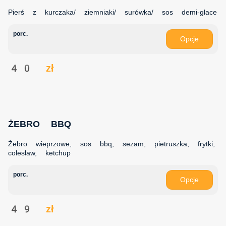
Pierś z kurczaka/ ziemniaki/ surówka/ sos demi-glace
porc.
Opcje
40 zł
ŻEBRO BBQ
Żebro wieprzowe, sos bbq, sezam, pietruszka, frytki,
coleslaw, ketchup
porc.
Opcje
49 zł