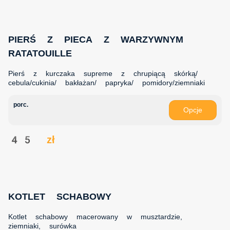
PIERŚ Z PIECA Z WARZYWNYM
RATATOUILLE
Pierś z kurczaka supreme z chrupiącą skórką/
cebula/cukinia/ bakłażan/ papryka/ pomidory/ziemniaki
porc.
Opcje
45 zł
KOTLET SCHABOWY
Kotlet schabowy macerowany w musztardzie,
ziemniaki, surówka