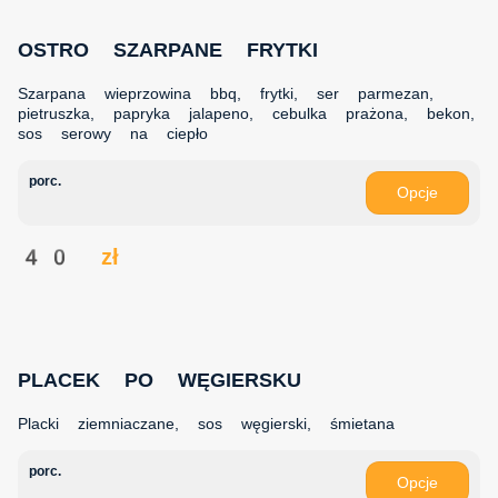
OSTRO SZARPANE FRYTKI
Szarpana wieprzowina bbq, frytki, ser parmezan,
pietruszka, papryka jalapeno, cebulka prażona, bekon,
sos serowy na ciepło
porc.
Opcje
40 zł
PLACEK PO WĘGIERSKU
Placki ziemniaczane, sos węgierski, śmietana
porc.
Opcje