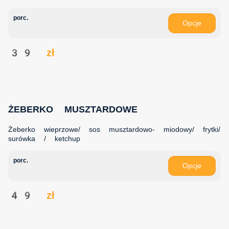
porc.
Opcje
39 zł
ŻEBERKO MUSZTARDOWE
Żeberko wieprzowe/ sos musztardowo- miodowy/ frytki/
surówka / ketchup
porc.
Opcje
49 zł